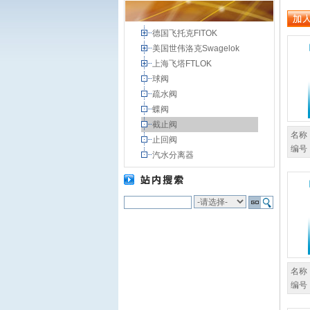
德国飞托克FITOK
美国世伟洛克Swagelok
上海飞塔FTLOK
球阀
疏水阀
蝶阀
截止阀
名称
止回阀
编号
汽水分离器
名称
编号