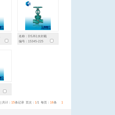
止
名称：
DSJ61水封截
编号：
15345-225
| 共计：
15
条记录 页次：
1
/1 每页：
16
条
1