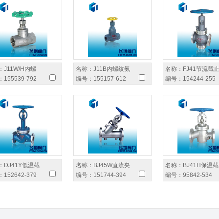
：
J11W/H内螺
名称：
J11B内螺纹氨
名称：
FJ41节流截
：
155539-792
编号：
155157-612
编号：
154244-255
：
DJ41Y低温截
名称：
BJ45W直流夹
名称：
BJ41H保温截
：
152642-379
编号：
151744-394
编号：
95842-534