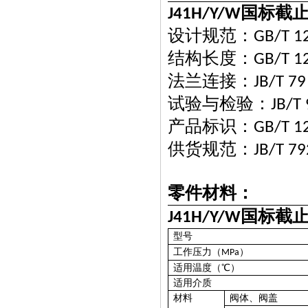
国标截
J41H/Y/W
设计规范：
GB/T 1
结构长度：
GB/T 1
法兰连接：
JB/T 79
试验与检验：
JB/T
产品标识：
GB/T 1
供货规范：
JB/T 7
零件材料：
国标截
J41H/Y/W
型号
工作压力（
）
MPa
适用温度（
℃
）
适用介质
材料
阀体、阀盖