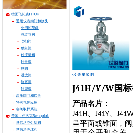
德国飞托克FITOK
通用仪表阀门和接头
比例卸荷阀
波纹管阀
吹扫阀
单向阀
过流量阀
计量阀
球阀
泄放阀
旋塞阀
J41H/Y/W
国标
针型阀
高压阀门和接头
产品名片：
特殊气体应用
密闭取样系统
、
、
J41H
J41Y
J41
美国世伟洛克Swagelok
呈平面或锥面，阀
世伟洛克针型阀
世伟洛克球阀
用于全开和全关