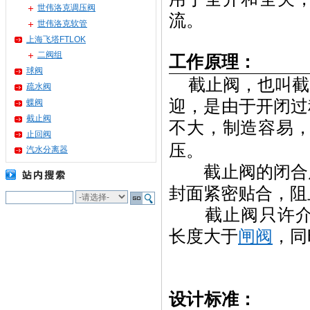
世伟洛克调压阀
流。
世伟洛克软管
上海飞塔FTLOK
二阀组
工作原理：
球阀
截止阀，也叫截
疏水阀
迎，是由于开闭过
蝶阀
截止阀
不大，制造容易
止回阀
压。
汽水分离器
截止阀的闭合原
封面紧密贴合，阻
截止阀只许介质
长度大于
闸阀
，同
设计标准：