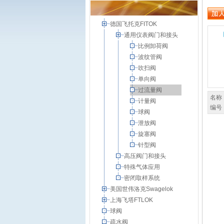
德国飞托克FITOK
通用仪表阀门和接头
比例卸荷阀
波纹管阀
吹扫阀
单向阀
过流量阀
名称
计量阀
编号
球阀
泄放阀
旋塞阀
针型阀
高压阀门和接头
特殊气体应用
密闭取样系统
美国世伟洛克Swagelok
上海飞塔FTLOK
球阀
疏水阀