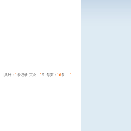
| 共计：
1
条记录 页次：
1
/1 每页：
16
条
1