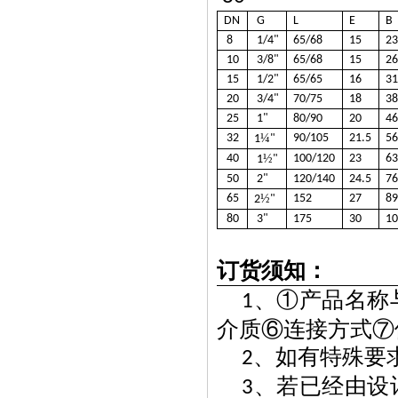
DN
G
L
E
B
8
1/4"
65/68
15
2
10
3/8"
65/68
15
2
15
1/2"
65/65
16
3
20
3/4"
70/75
18
3
25
1"
80/90
20
4
32
¼
90/105
21.5
5
1
"
40
½
100/120
23
6
1
"
50
2"
120/140
24.5
7
65
½
152
27
8
2
"
80
3"
175
30
1
订货须知：
、①产品名称
1
介质⑥连接方式⑦
、如有特殊要
2
、若已经由设
3