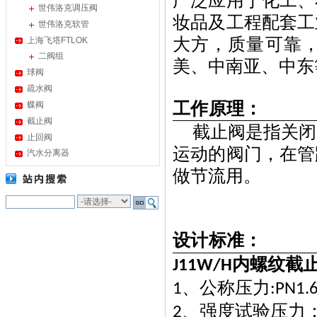
广泛应用于化工、
世伟洛克调压阀
妆品及工程配套工
世伟洛克软管
大方，质量可靠
上海飞塔FTLOK
二阀组
美、中南亚、中东
球阀
疏水阀
工作原理：
蝶阀
截止阀
截止阀是指关闭
止回阀
运动的阀门，在管
汽水分离器
做节流用。
设计标准：
内螺纹截
J11W/H
、公称压力
1
:PN1.6
、强度试验压力
2