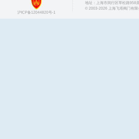
地址：上海市闵行区莘松路958弄 邮
© 2003-2026 上海飞塔阀门有
沪ICP备12044820号-1