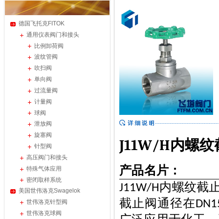
德国飞托克FITOK
通用仪表阀门和接头
比例卸荷阀
波纹管阀
吹扫阀
单向阀
过流量阀
计量阀
球阀
泄放阀
旋塞阀
J11W/H
内螺纹
针型阀
高压阀门和接头
产品名片：
特殊气体应用
密闭取样系统
内螺纹截
J11W/H
美国世伟洛克Swagelok
截止阀通径在
DN1
世伟洛克针型阀
世伟洛克球阀