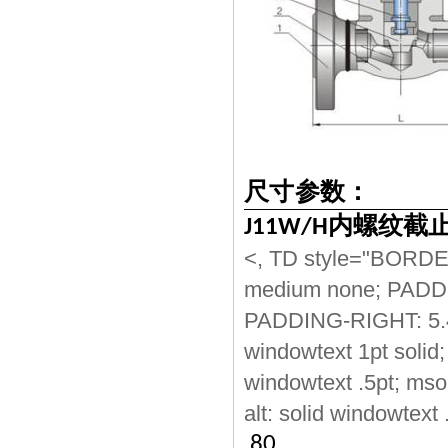
尺寸参数：
内螺纹截
J11W/H
<, TD style="BORDE
medium none; PADD
PADDING-RIGHT: 5.
windowtext 1pt solid
windowtext .5pt; mso-
alt: solid windowtext
80