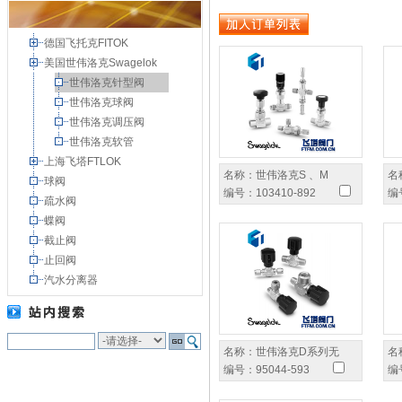
德国飞托克FITOK
美国世伟洛克Swagelok
世伟洛克针型阀
世伟洛克球阀
世伟洛克调压阀
世伟洛克软管
上海飞塔FTLOK
名称：
世伟洛克S 、M
名
球阀
编号：
103410-892
编
疏水阀
蝶阀
截止阀
止回阀
汽水分离器
名称：
世伟洛克D系列无
名
编号：
95044-593
编