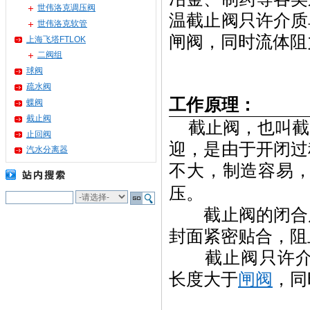
世伟洛克调压阀
温截止阀只许介质
世伟洛克软管
闸阀，同时流体阻
上海飞塔FTLOK
二阀组
球阀
疏水阀
工作原理：
蝶阀
截止阀
截止阀，也叫截
止回阀
迎，是由于开闭过
汽水分离器
不大，制造容易
压。
截止阀的闭合原
封面紧密贴合，阻
截止阀只许介质
长度大于
闸阀
，同