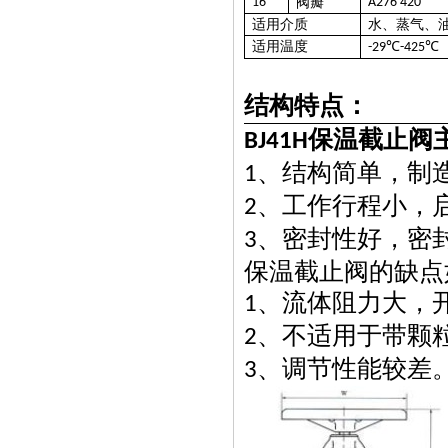
16
阀瓣
A276 420
适用介质
水、蒸气、
适用温度
℃
℃
-29
-425
结构特点：
保温截止阀
BJ41H
、结构简单，制
1
、工作行程小，
2
、密封性好，
密
3
保温截止阀的缺点
、流体阻力大，
1
、不适用于带颗
2
、调节性能较差
3