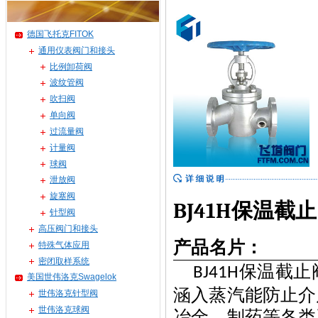
德国飞托克FITOK
通用仪表阀门和接头
比例卸荷阀
波纹管阀
吹扫阀
单向阀
过流量阀
计量阀
球阀
泄放阀
旋塞阀
BJ41H
保温截止
针型阀
高压阀门和接头
产品名片：
特殊气体应用
密闭取样系统
保温截止
BJ41H
美国世伟洛克Swagelok
涵入蒸汽能防止介
世伟洛克针型阀
世伟洛克球阀
冶金、制药等各类