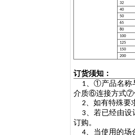
32
40
50
65
80
100
125
150
200
订货须知：
、①产品名称
1
介质⑥连接方式⑦
、如有特殊要
2
、若已经由设
3
订购。
、当使用的场
4