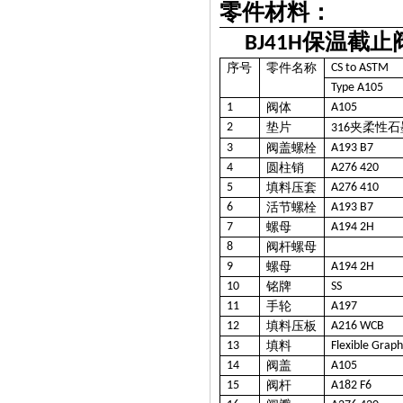
零件材料：
保温截止
BJ41H
序号
零件名称
CS to ASTM
Type A105
1
阀体
A105
2
垫片
夹柔性石
316
3
阀盖螺栓
A193 B7
4
圆柱销
A276 420
5
填料压套
A276 410
6
活节螺栓
A193 B7
7
螺母
A194 2H
8
阀杆螺母
9
螺母
A194 2H
10
铭牌
SS
11
手轮
A197
12
填料压板
A216 WCB
13
填料
Flexible Graph
14
阀盖
A105
15
阀杆
A182 F6