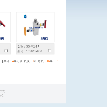
名称：
SS-M2-8F
编号：
105645-956
| 共计：
4
条记录 页次：
1
/1 每页：
16
条
1
方式
-1