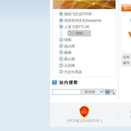
德国飞托克FITOK
美国世伟洛克Swagelok
上海飞塔FTLOK
二阀组
球阀
疏水阀
蝶阀
名称
截止阀
编号
止回阀
汽水分离器
沪ICP备12044820号-1